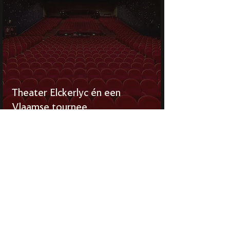
Theater Elckerlyc én een
Vlaamse tournee
Deze productie "the Kings Speech" kwam tot stand
met de steun van de Tax Shelter-maatregel van de
Belgische federale overheid via Flanders Tax
Shelter. Gepresenteerd in samenwerking met Music
Theatre International (Europe) Limited:
www.mtishows.co.uk