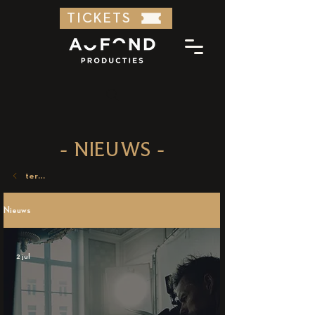
TICKETS
- NIEUWS -
terug
Nieuws
2 jul